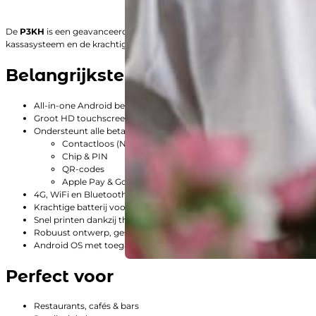
De
P3KH
is een geavanceerde Android-betaalterminal met geïntegreerde t
kassasysteem en de krachtige hardware werkt de P3KH soepel in iedere s
Belangrijkste kenmerken
All-in-one Android betaalterminal met ingebouwde bonprinter
Groot HD touchscreen voor snelle en intuïtieve bediening
Ondersteunt alle betaalmethoden:
Contactloos (NFC)
Chip & PIN
QR-codes
Apple Pay & Google Pay
4G, WiFi en Bluetooth voor een stabiele verbinding
Krachtige batterij voor langdurig gebruik
Snel printen dankzij thermische printer (58 mm papierrol)
Robuust ontwerp, geschikt voor intensief dagelijks gebruik
Android OS met toegang tot bedrijfsapps en kassasoftware
Perfect voor
Restaurants, cafés & bars