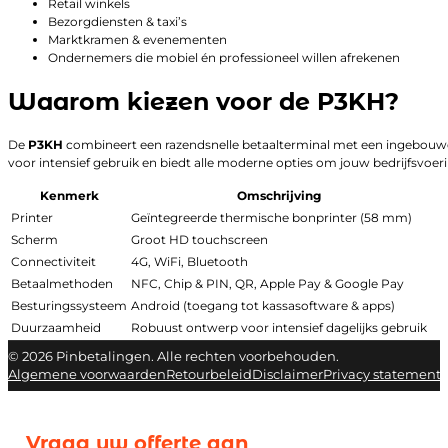
Retail winkels
Bezorgdiensten & taxi’s
Marktkramen & evenementen
Ondernemers die mobiel én professioneel willen afrekenen
Waarom kiezen voor de P3KH?
De
P3KH
combineert een razendsnelle betaalterminal met een ingebouwde 
voor intensief gebruik en biedt alle moderne opties om jouw bedrijfsvoeri
Kenmerk
Omschrijving
Printer
Geïntegreerde thermische bonprinter (58 mm)
Scherm
Groot HD touchscreen
Connectiviteit
4G, WiFi, Bluetooth
Betaalmethoden
NFC, Chip & PIN, QR, Apple Pay & Google Pay
Besturingssysteem
Android (toegang tot kassasoftware & apps)
Duurzaamheid
Robuust ontwerp voor intensief dagelijks gebruik
© 2026 Pinbetalingen. Alle rechten voorbehouden.
Algemene voorwaarden
Retourbeleid
Disclaimer
Privacy statement
Vraag uw offerte aan