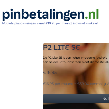
P2 LITE SE
De P2 Lite SE is een lichte, moderne Android
een helder 5” touchscreen biedt dit toestel al
€16,95
€16,95 per maand + €59,00 eenmalig A
Nu 