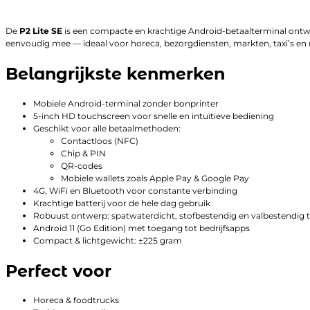
De
P2 Lite SE
is een compacte en krachtige Android-betaalterminal ontwor
eenvoudig mee — ideaal voor horeca, bezorgdiensten, markten, taxi’s en r
Belangrijkste kenmerken
Mobiele Android-terminal zonder bonprinter
5-inch HD touchscreen voor snelle en intuïtieve bediening
Geschikt voor alle betaalmethoden:
Contactloos (NFC)
Chip & PIN
QR-codes
Mobiele wallets zoals Apple Pay & Google Pay
4G, WiFi en Bluetooth voor constante verbinding
Krachtige batterij voor de hele dag gebruik
Robuust ontwerp: spatwaterdicht, stofbestendig en valbestendig t
Android 11 (Go Edition) met toegang tot bedrijfsapps
Compact & lichtgewicht: ±225 gram
Perfect voor
Horeca & foodtrucks