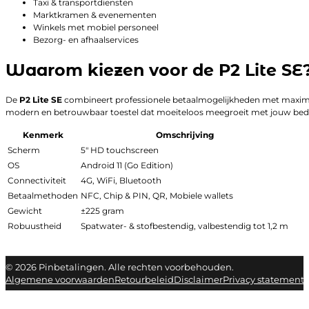
Taxi & transportdiensten
Marktkramen & evenementen
Winkels met mobiel personeel
Bezorg- en afhaalservices
Waarom kiezen voor de P2 Lite SE
De
P2 Lite SE
combineert professionele betaalmogelijkheden met maximale mo
modern en betrouwbaar toestel dat moeiteloos meegroeit met jouw bedri
Kenmerk
Omschrijving
Scherm
5″ HD touchscreen
OS
Android 11 (Go Edition)
Connectiviteit
4G, WiFi, Bluetooth
Betaalmethoden
NFC, Chip & PIN, QR, Mobiele wallets
Gewicht
±225 gram
Robuustheid
Spatwater- & stofbestendig, valbestendig tot 1,2 m
© 2026 Pinbetalingen. Alle rechten voorbehouden.
Algemene voorwaarden
Retourbeleid
Disclaimer
Privacy statement